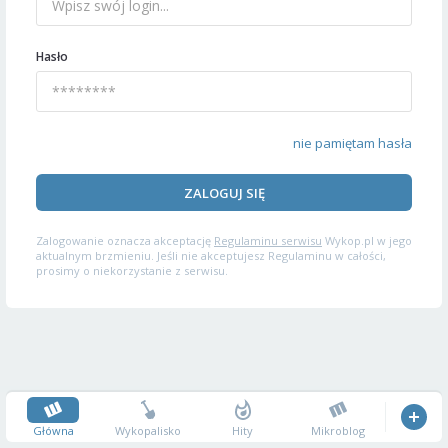
Hasło
nie pamiętam hasła
ZALOGUJ SIĘ
Zalogowanie oznacza akceptację
Regulaminu serwisu
Wykop.pl w jego
aktualnym brzmieniu. Jeśli nie akceptujesz Regulaminu w całości,
prosimy o niekorzystanie z serwisu.
Główna
Wykopalisko
Hity
Mikroblog