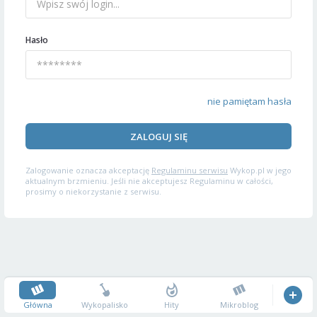
Hasło
nie pamiętam hasła
ZALOGUJ SIĘ
Zalogowanie oznacza akceptację
Regulaminu serwisu
Wykop.pl w jego
aktualnym brzmieniu. Jeśli nie akceptujesz Regulaminu w całości,
prosimy o niekorzystanie z serwisu.
Główna
Wykopalisko
Hity
Mikroblog