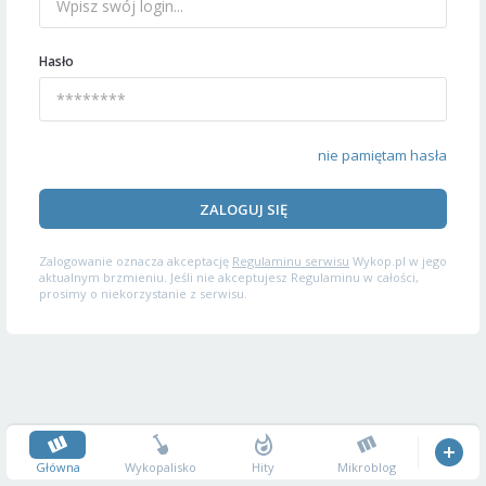
Hasło
nie pamiętam hasła
ZALOGUJ SIĘ
Zalogowanie oznacza akceptację
Regulaminu serwisu
Wykop.pl w jego
aktualnym brzmieniu. Jeśli nie akceptujesz Regulaminu w całości,
prosimy o niekorzystanie z serwisu.
Główna
Wykopalisko
Hity
Mikroblog