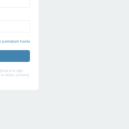
e pamiętam hasła
ykop.pl w jego
 w całości, prosimy