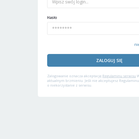
Hasło
ni
ZALOGUJ SIĘ
Zalogowanie oznacza akceptację
Regulaminu serwisu
W
aktualnym brzmieniu. Jeśli nie akceptujesz Regulaminu
o niekorzystanie z serwisu.