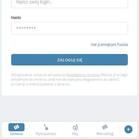
Hasło
nie pamiętam hasła
ZALOGUJ SIĘ
Zalogowanie oznacza akceptację
Regulaminu serwisu
Wykop.pl w jego
aktualnym brzmieniu. Jeśli nie akceptujesz Regulaminu w całości,
prosimy o niekorzystanie z serwisu.
Główna
Wykopalisko
Hity
Mikroblog