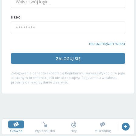
Hasło
nie pamiętam hasła
ZALOGUJ SIĘ
Zalogowanie oznacza akceptację
Regulaminu serwisu
Wykop.pl w jego
aktualnym brzmieniu. Jeśli nie akceptujesz Regulaminu w całości,
prosimy o niekorzystanie z serwisu.
Główna
Wykopalisko
Hity
Mikroblog