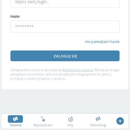
Hasło
nie pamiętam hasła
ZALOGUJ SIĘ
Zalogowanie oznacza akceptację
Regulaminu serwisu
Wykop.pl w jego
aktualnym brzmieniu. Jeśli nie akceptujesz Regulaminu w całości,
prosimy o niekorzystanie z serwisu.
Główna
Wykopalisko
Hity
Mikroblog