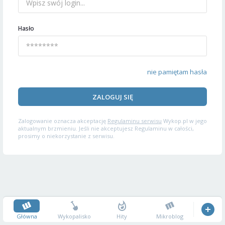
Hasło
nie pamiętam hasła
ZALOGUJ SIĘ
Zalogowanie oznacza akceptację
Regulaminu serwisu
Wykop.pl w jego
aktualnym brzmieniu. Jeśli nie akceptujesz Regulaminu w całości,
prosimy o niekorzystanie z serwisu.
Główna
Wykopalisko
Hity
Mikroblog