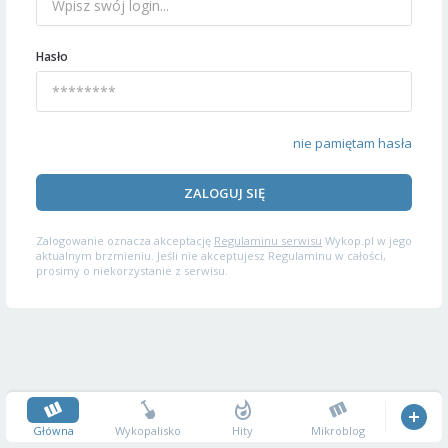
Hasło
nie pamiętam hasła
ZALOGUJ SIĘ
Zalogowanie oznacza akceptację
Regulaminu serwisu
Wykop.pl w jego
aktualnym brzmieniu. Jeśli nie akceptujesz Regulaminu w całości,
prosimy o niekorzystanie z serwisu.
Główna
Wykopalisko
Hity
Mikroblog