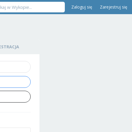
Zaloguj się
Zarejestruj się
ESTRACJA