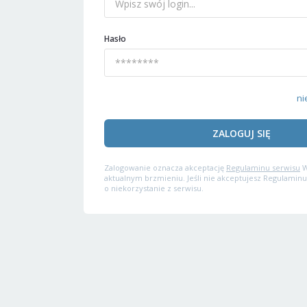
Hasło
ni
ZALOGUJ SIĘ
Zalogowanie oznacza akceptację
Regulaminu serwisu
W
aktualnym brzmieniu. Jeśli nie akceptujesz Regulaminu
o niekorzystanie z serwisu.