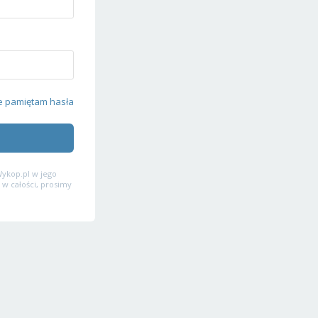
e pamiętam hasła
ykop.pl w jego
 w całości, prosimy