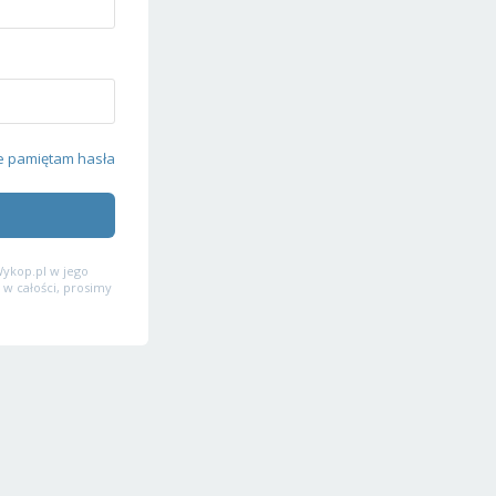
e pamiętam hasła
ykop.pl w jego
 w całości, prosimy