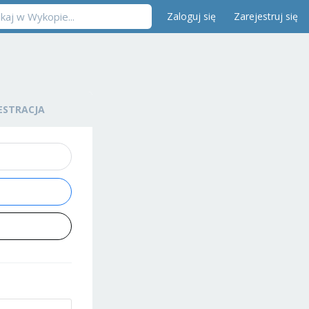
Zaloguj się
Zarejestruj się
ESTRACJA