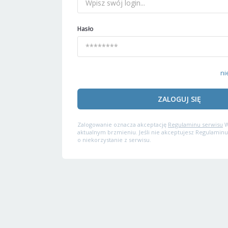
Hasło
ni
ZALOGUJ SIĘ
Zalogowanie oznacza akceptację
Regulaminu serwisu
W
aktualnym brzmieniu. Jeśli nie akceptujesz Regulaminu
o niekorzystanie z serwisu.