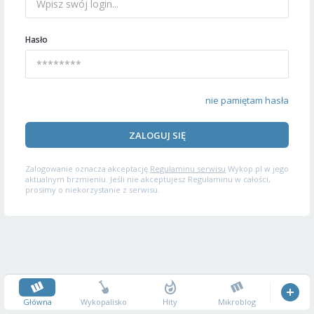
Hasło
nie pamiętam hasła
ZALOGUJ SIĘ
Zalogowanie oznacza akceptację
Regulaminu serwisu
Wykop.pl w jego
aktualnym brzmieniu. Jeśli nie akceptujesz Regulaminu w całości,
prosimy o niekorzystanie z serwisu.
Główna
Wykopalisko
Hity
Mikroblog