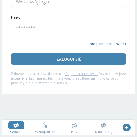
Hasło
nie pamiętam hasła
ZALOGUJ SIĘ
Zalogowanie oznacza akceptację
Regulaminu serwisu
Wykop.pl w jego
aktualnym brzmieniu. Jeśli nie akceptujesz Regulaminu w całości,
prosimy o niekorzystanie z serwisu.
Główna
Wykopalisko
Hity
Mikroblog