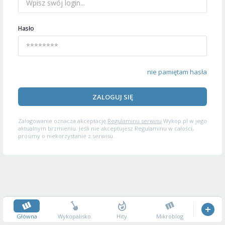
Hasło
nie pamiętam hasła
ZALOGUJ SIĘ
Zalogowanie oznacza akceptację
Regulaminu serwisu
Wykop.pl w jego
aktualnym brzmieniu. Jeśli nie akceptujesz Regulaminu w całości,
prosimy o niekorzystanie z serwisu.
Główna
Wykopalisko
Hity
Mikroblog