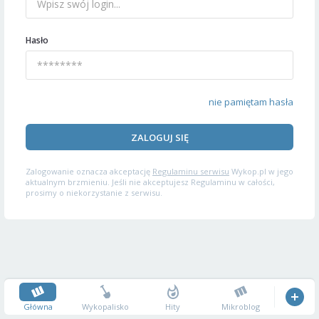
Hasło
nie pamiętam hasła
ZALOGUJ SIĘ
Zalogowanie oznacza akceptację
Regulaminu serwisu
Wykop.pl w jego
aktualnym brzmieniu. Jeśli nie akceptujesz Regulaminu w całości,
prosimy o niekorzystanie z serwisu.
Główna
Wykopalisko
Hity
Mikroblog