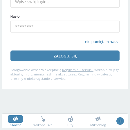
Hasło
nie pamiętam hasła
ZALOGUJ SIĘ
Zalogowanie oznacza akceptację
Regulaminu serwisu
Wykop.pl w jego
aktualnym brzmieniu. Jeśli nie akceptujesz Regulaminu w całości,
prosimy o niekorzystanie z serwisu.
Główna
Wykopalisko
Hity
Mikroblog