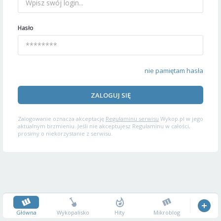
Hasło
nie pamiętam hasła
ZALOGUJ SIĘ
Zalogowanie oznacza akceptację
Regulaminu serwisu
Wykop.pl w jego
aktualnym brzmieniu. Jeśli nie akceptujesz Regulaminu w całości,
prosimy o niekorzystanie z serwisu.
Główna
Wykopalisko
Hity
Mikroblog