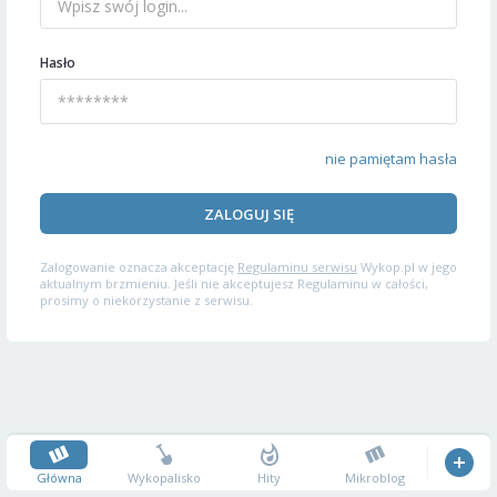
Hasło
nie pamiętam hasła
ZALOGUJ SIĘ
Zalogowanie oznacza akceptację
Regulaminu serwisu
Wykop.pl w jego
aktualnym brzmieniu. Jeśli nie akceptujesz Regulaminu w całości,
prosimy o niekorzystanie z serwisu.
Główna
Wykopalisko
Hity
Mikroblog