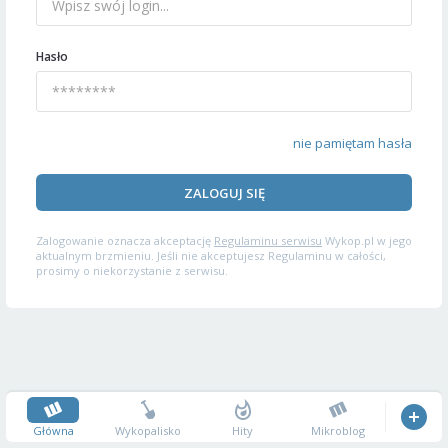
Hasło
nie pamiętam hasła
ZALOGUJ SIĘ
Zalogowanie oznacza akceptację
Regulaminu serwisu
Wykop.pl w jego
aktualnym brzmieniu. Jeśli nie akceptujesz Regulaminu w całości,
prosimy o niekorzystanie z serwisu.
Główna
Wykopalisko
Hity
Mikroblog