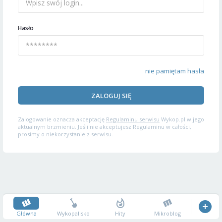
Hasło
nie pamiętam hasła
ZALOGUJ SIĘ
Zalogowanie oznacza akceptację
Regulaminu serwisu
Wykop.pl w jego
aktualnym brzmieniu. Jeśli nie akceptujesz Regulaminu w całości,
prosimy o niekorzystanie z serwisu.
Główna
Wykopalisko
Hity
Mikroblog