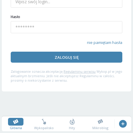
Hasło
nie pamiętam hasła
ZALOGUJ SIĘ
Zalogowanie oznacza akceptację
Regulaminu serwisu
Wykop.pl w jego
aktualnym brzmieniu. Jeśli nie akceptujesz Regulaminu w całości,
prosimy o niekorzystanie z serwisu.
Główna
Wykopalisko
Hity
Mikroblog