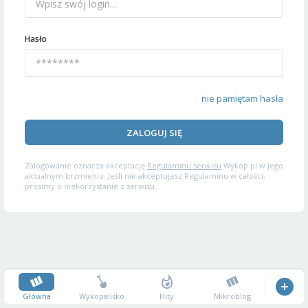
Hasło
nie pamiętam hasła
ZALOGUJ SIĘ
Zalogowanie oznacza akceptację
Regulaminu serwisu
Wykop.pl w jego
aktualnym brzmieniu. Jeśli nie akceptujesz Regulaminu w całości,
prosimy o niekorzystanie z serwisu.
Główna
Wykopalisko
Hity
Mikroblog