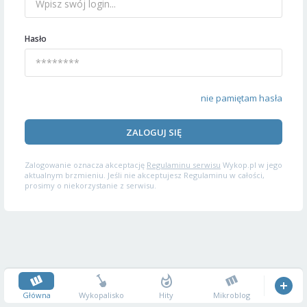
Hasło
nie pamiętam hasła
ZALOGUJ SIĘ
Zalogowanie oznacza akceptację
Regulaminu serwisu
Wykop.pl w jego
aktualnym brzmieniu. Jeśli nie akceptujesz Regulaminu w całości,
prosimy o niekorzystanie z serwisu.
Główna
Wykopalisko
Hity
Mikroblog