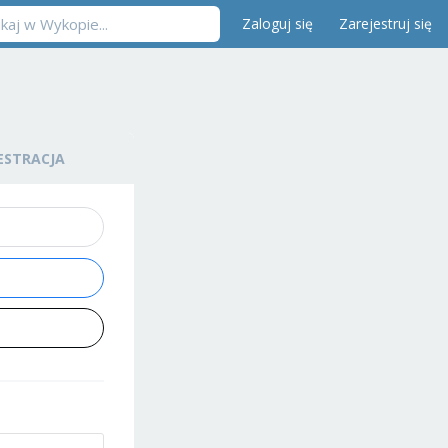
Zaloguj się
Zarejestruj się
ESTRACJA