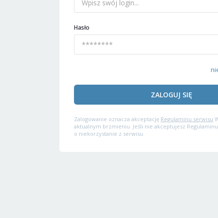
Hasło
ni
ZALOGUJ SIĘ
Zalogowanie oznacza akceptację
Regulaminu serwisu
W
aktualnym brzmieniu. Jeśli nie akceptujesz Regulaminu
o niekorzystanie z serwisu.