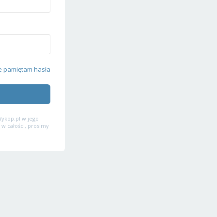
e pamiętam hasła
ykop.pl w jego
 w całości, prosimy