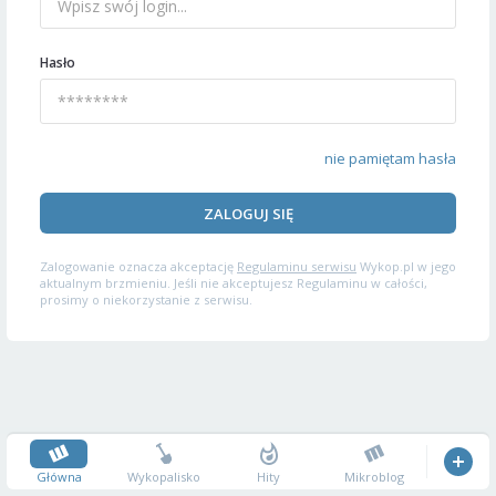
Hasło
nie pamiętam hasła
ZALOGUJ SIĘ
Zalogowanie oznacza akceptację
Regulaminu serwisu
Wykop.pl w jego
aktualnym brzmieniu. Jeśli nie akceptujesz Regulaminu w całości,
prosimy o niekorzystanie z serwisu.
Główna
Wykopalisko
Hity
Mikroblog