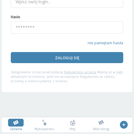
Hasło
nie pamiętam hasła
ZALOGUJ SIĘ
Zalogowanie oznacza akceptację
Regulaminu serwisu
Wykop.pl w jego
aktualnym brzmieniu. Jeśli nie akceptujesz Regulaminu w całości,
prosimy o niekorzystanie z serwisu.
Główna
Wykopalisko
Hity
Mikroblog