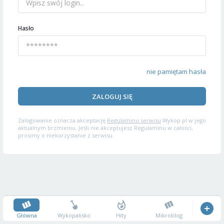
Hasło
nie pamiętam hasła
ZALOGUJ SIĘ
Zalogowanie oznacza akceptację
Regulaminu serwisu
Wykop.pl w jego
aktualnym brzmieniu. Jeśli nie akceptujesz Regulaminu w całości,
prosimy o niekorzystanie z serwisu.
Główna
Wykopalisko
Hity
Mikroblog