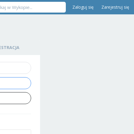
Zaloguj się
Zarejestruj się
ESTRACJA