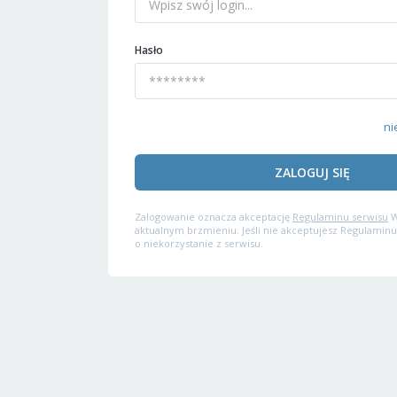
Hasło
ni
ZALOGUJ SIĘ
Zalogowanie oznacza akceptację
Regulaminu serwisu
W
aktualnym brzmieniu. Jeśli nie akceptujesz Regulaminu
o niekorzystanie z serwisu.