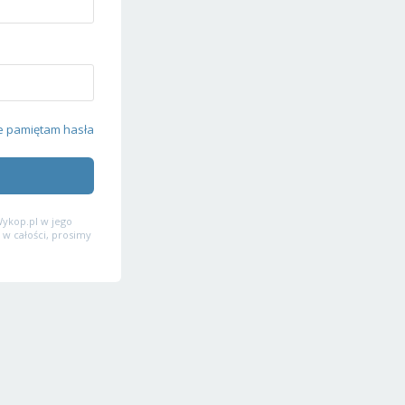
e pamiętam hasła
ykop.pl w jego
 w całości, prosimy