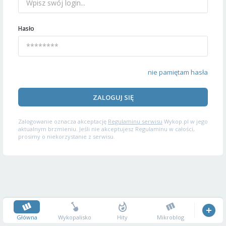
Hasło
nie pamiętam hasła
ZALOGUJ SIĘ
Zalogowanie oznacza akceptację
Regulaminu serwisu
Wykop.pl w jego
aktualnym brzmieniu. Jeśli nie akceptujesz Regulaminu w całości,
prosimy o niekorzystanie z serwisu.
Główna
Wykopalisko
Hity
Mikroblog