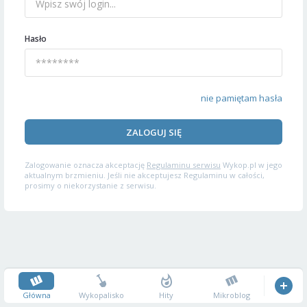
Hasło
nie pamiętam hasła
ZALOGUJ SIĘ
Zalogowanie oznacza akceptację
Regulaminu serwisu
Wykop.pl w jego
aktualnym brzmieniu. Jeśli nie akceptujesz Regulaminu w całości,
prosimy o niekorzystanie z serwisu.
Główna
Wykopalisko
Hity
Mikroblog