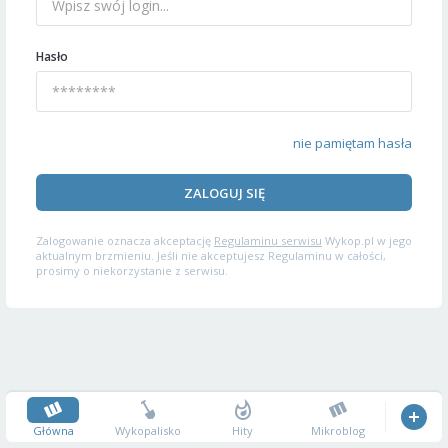
Hasło
nie pamiętam hasła
ZALOGUJ SIĘ
Zalogowanie oznacza akceptację
Regulaminu serwisu
Wykop.pl w jego
aktualnym brzmieniu. Jeśli nie akceptujesz Regulaminu w całości,
prosimy o niekorzystanie z serwisu.
Główna
Wykopalisko
Hity
Mikroblog