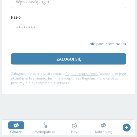
Hasło
nie pamiętam hasła
ZALOGUJ SIĘ
Zalogowanie oznacza akceptację
Regulaminu serwisu
Wykop.pl w jego
aktualnym brzmieniu. Jeśli nie akceptujesz Regulaminu w całości,
prosimy o niekorzystanie z serwisu.
Główna
Wykopalisko
Hity
Mikroblog