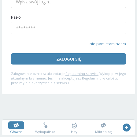
Hasło
nie pamiętam hasła
ZALOGUJ SIĘ
Zalogowanie oznacza akceptację
Regulaminu serwisu
Wykop.pl w jego
aktualnym brzmieniu. Jeśli nie akceptujesz Regulaminu w całości,
prosimy o niekorzystanie z serwisu.
Główna
Wykopalisko
Hity
Mikroblog