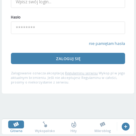
Hasło
nie pamiętam hasła
ZALOGUJ SIĘ
Zalogowanie oznacza akceptację
Regulaminu serwisu
Wykop.pl w jego
aktualnym brzmieniu. Jeśli nie akceptujesz Regulaminu w całości,
prosimy o niekorzystanie z serwisu.
Główna
Wykopalisko
Hity
Mikroblog