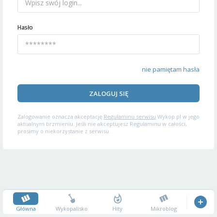
Hasło
nie pamiętam hasła
ZALOGUJ SIĘ
Zalogowanie oznacza akceptację
Regulaminu serwisu
Wykop.pl w jego
aktualnym brzmieniu. Jeśli nie akceptujesz Regulaminu w całości,
prosimy o niekorzystanie z serwisu.
Główna
Wykopalisko
Hity
Mikroblog