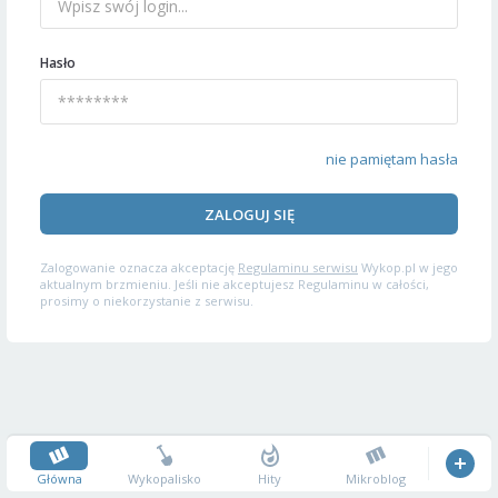
Hasło
nie pamiętam hasła
ZALOGUJ SIĘ
Zalogowanie oznacza akceptację
Regulaminu serwisu
Wykop.pl w jego
aktualnym brzmieniu. Jeśli nie akceptujesz Regulaminu w całości,
prosimy o niekorzystanie z serwisu.
Główna
Wykopalisko
Hity
Mikroblog