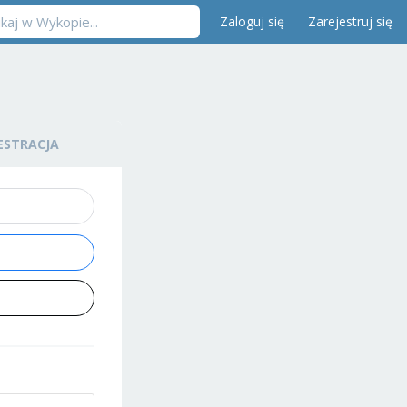
Zaloguj się
Zarejestruj się
ESTRACJA