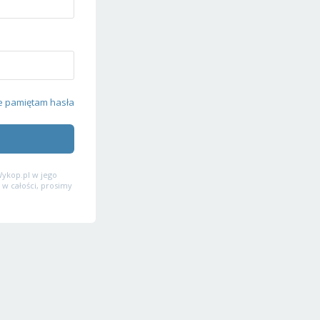
e pamiętam hasła
ykop.pl w jego
 w całości, prosimy