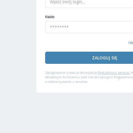
Hasło
ni
ZALOGUJ SIĘ
Zalogowanie oznacza akceptację
Regulaminu serwisu
W
aktualnym brzmieniu. Jeśli nie akceptujesz Regulaminu
o niekorzystanie z serwisu.