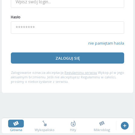
Hasło
nie pamiętam hasła
ZALOGUJ SIĘ
Zalogowanie oznacza akceptację
Regulaminu serwisu
Wykop.pl w jego
aktualnym brzmieniu. Jeśli nie akceptujesz Regulaminu w całości,
prosimy o niekorzystanie z serwisu.
Główna
Wykopalisko
Hity
Mikroblog