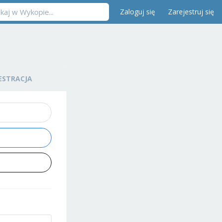
Zaloguj się
Zarejestruj się
ESTRACJA