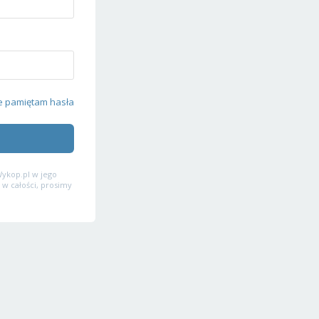
e pamiętam hasła
ykop.pl w jego
 w całości, prosimy