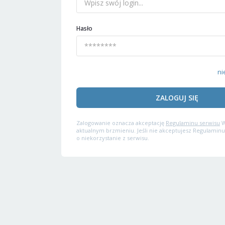
Hasło
ni
ZALOGUJ SIĘ
Zalogowanie oznacza akceptację
Regulaminu serwisu
W
aktualnym brzmieniu. Jeśli nie akceptujesz Regulaminu
o niekorzystanie z serwisu.