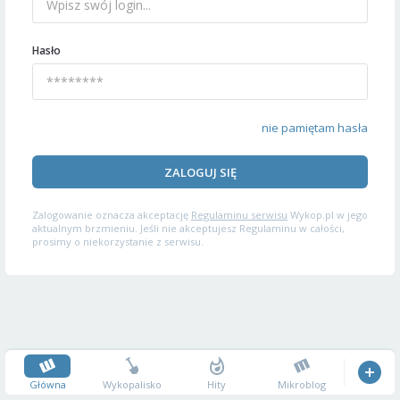
Hasło
nie pamiętam hasła
ZALOGUJ SIĘ
Zalogowanie oznacza akceptację
Regulaminu serwisu
Wykop.pl w jego
aktualnym brzmieniu. Jeśli nie akceptujesz Regulaminu w całości,
prosimy o niekorzystanie z serwisu.
Główna
Wykopalisko
Hity
Mikroblog