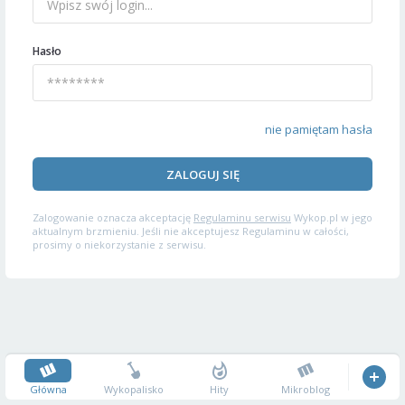
Hasło
nie pamiętam hasła
ZALOGUJ SIĘ
Zalogowanie oznacza akceptację
Regulaminu serwisu
Wykop.pl w jego
aktualnym brzmieniu. Jeśli nie akceptujesz Regulaminu w całości,
prosimy o niekorzystanie z serwisu.
Główna
Wykopalisko
Hity
Mikroblog