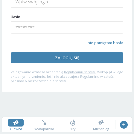
Hasło
nie pamiętam hasła
ZALOGUJ SIĘ
Zalogowanie oznacza akceptację
Regulaminu serwisu
Wykop.pl w jego
aktualnym brzmieniu. Jeśli nie akceptujesz Regulaminu w całości,
prosimy o niekorzystanie z serwisu.
Główna
Wykopalisko
Hity
Mikroblog