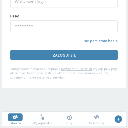
Hasło
nie pamiętam hasła
ZALOGUJ SIĘ
Zalogowanie oznacza akceptację
Regulaminu serwisu
Wykop.pl w jego
aktualnym brzmieniu. Jeśli nie akceptujesz Regulaminu w całości,
prosimy o niekorzystanie z serwisu.
Główna
Wykopalisko
Hity
Mikroblog