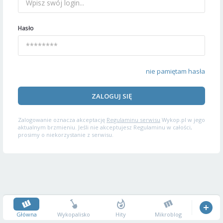
Hasło
nie pamiętam hasła
ZALOGUJ SIĘ
Zalogowanie oznacza akceptację
Regulaminu serwisu
Wykop.pl w jego
aktualnym brzmieniu. Jeśli nie akceptujesz Regulaminu w całości,
prosimy o niekorzystanie z serwisu.
Główna
Wykopalisko
Hity
Mikroblog