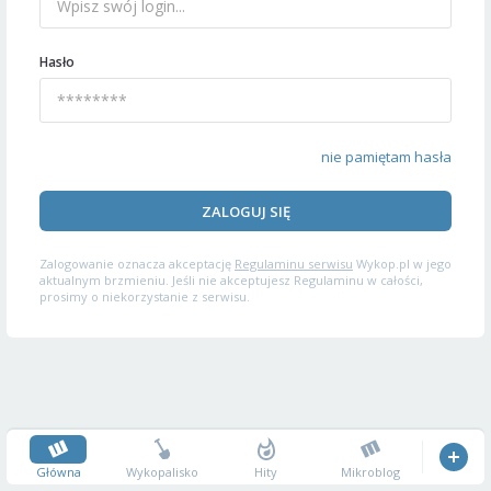
Hasło
nie pamiętam hasła
ZALOGUJ SIĘ
Zalogowanie oznacza akceptację
Regulaminu serwisu
Wykop.pl w jego
aktualnym brzmieniu. Jeśli nie akceptujesz Regulaminu w całości,
prosimy o niekorzystanie z serwisu.
Główna
Wykopalisko
Hity
Mikroblog