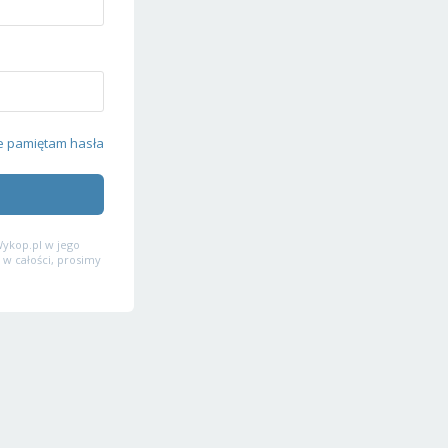
e pamiętam hasła
ykop.pl w jego
 w całości, prosimy