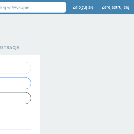
Zaloguj się
Zarejestruj się
ESTRACJA