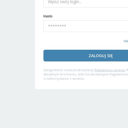
Hasło
ni
ZALOGUJ SIĘ
Zalogowanie oznacza akceptację
Regulaminu serwisu
W
aktualnym brzmieniu. Jeśli nie akceptujesz Regulaminu
o niekorzystanie z serwisu.