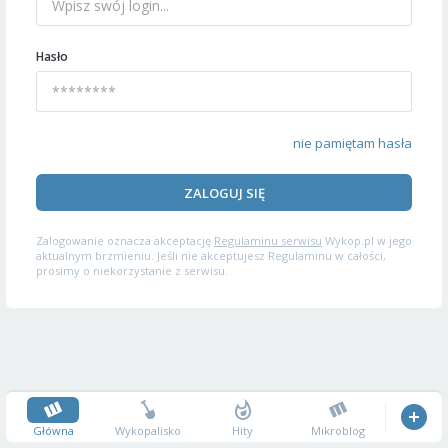
Hasło
nie pamiętam hasła
ZALOGUJ SIĘ
Zalogowanie oznacza akceptację
Regulaminu serwisu
Wykop.pl w jego
aktualnym brzmieniu. Jeśli nie akceptujesz Regulaminu w całości,
prosimy o niekorzystanie z serwisu.
Główna
Wykopalisko
Hity
Mikroblog