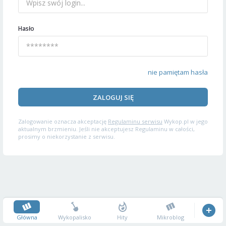
Hasło
nie pamiętam hasła
ZALOGUJ SIĘ
Zalogowanie oznacza akceptację
Regulaminu serwisu
Wykop.pl w jego
aktualnym brzmieniu. Jeśli nie akceptujesz Regulaminu w całości,
prosimy o niekorzystanie z serwisu.
Główna
Wykopalisko
Hity
Mikroblog