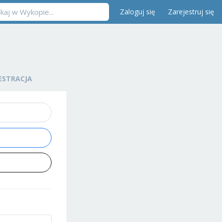
Zaloguj się
Zarejestruj się
ESTRACJA