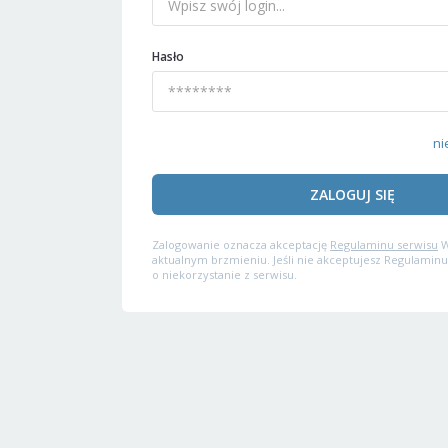
Hasło
ni
ZALOGUJ SIĘ
Zalogowanie oznacza akceptację
Regulaminu serwisu
W
aktualnym brzmieniu. Jeśli nie akceptujesz Regulaminu
o niekorzystanie z serwisu.