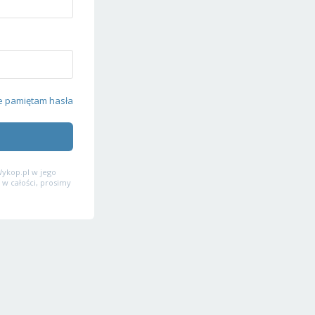
e pamiętam hasła
ykop.pl w jego
 w całości, prosimy