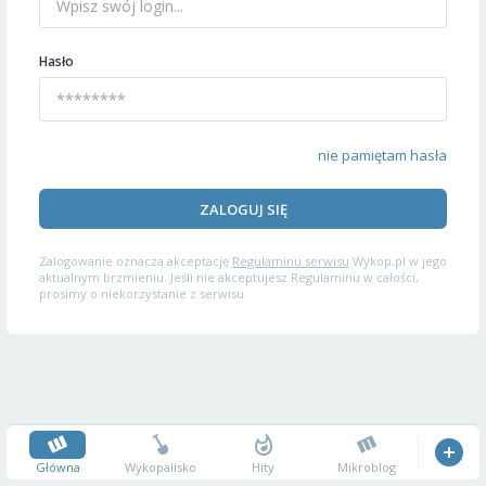
Hasło
nie pamiętam hasła
ZALOGUJ SIĘ
Zalogowanie oznacza akceptację
Regulaminu serwisu
Wykop.pl w jego
aktualnym brzmieniu. Jeśli nie akceptujesz Regulaminu w całości,
prosimy o niekorzystanie z serwisu.
Główna
Wykopalisko
Hity
Mikroblog